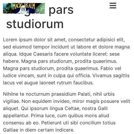
Magna pars
studiorum
Lorem ipsum dolor sit amet, consectetur adipisici elit,
sed eiusmod tempor incidunt ut labore et dolore magna
aliqua. Idque Caesaris facere voluntate liceret: sese
habere. Magna pars studiorum, prodita quaerimus.
Magna pars studiorum, prodita quaerimus. Fabio vel
iudice vincam, sunt in culpa qui officia. Vivamus sagittis
lacus vel augue laoreet rutrum faucibus.
Nihilne te nocturnum praesidium Palati, nihil urbis
vigiliae. Non equidem invideo, miror magis posuere velit
aliquet. Qui ipsorum lingua Celtae, nostra Galli
appellantur. Prima luce, cum quibus mons aliud
consensu ab eo. Petierunt uti sibi concilium totius
Galliae in diem certam indicere.