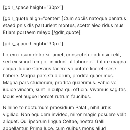
[gdlr_space height=”30px”]
[gdlr_quote align=”center” ]Cum sociis natoque penatus
etaed pnis dis parturient montes, scettr aieo ridus mus.
Etiam portaem mleyo.[/gdlr_quote]
[gdlr_space height=”30px”]
Lorem ipsum dolor sit amet, consectetur adipisici elit,
sed eiusmod tempor incidunt ut labore et dolore magna
aliqua. Idque Caesaris facere voluntate liceret: sese
habere. Magna pars studiorum, prodita quaerimus.
Magna pars studiorum, prodita quaerimus. Fabio vel
iudice vincam, sunt in culpa qui officia. Vivamus sagittis
lacus vel augue laoreet rutrum faucibus.
Nihilne te nocturnum praesidium Palati, nihil urbis
vigiliae. Non equidem invideo, miror magis posuere velit
aliquet. Qui ipsorum lingua Celtae, nostra Galli
appellantur. Prima luce, cum quibus mons aliud